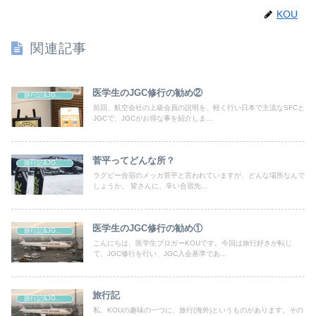
KOU
関連記事
医学生のJGC修行の勧め②
旅行記&JGC修行編
前回、航空会社の上級会員の説明を、軽く行い日本で主流なSFCと
JGCで、JGCがお得な事を紹介しま...
菅平ってどんな所？
旅行記&JGC修行編
ラグビー合宿のメッカ菅平と言われていますが、どんな場所なんで
しょうか。 皆さんに、辛い合宿先...
医学生のJGC修行の勧め①
旅行記&JGC修行編
こんにちは、医学生ブロガーKOUです。今回は旅行好きが転じ
て、JGC修行を行い、JGC入会基準であ...
旅行記
旅行記&JGC修行編
私、KOUの趣味の一つに、旅行(海外)というものがあります。その