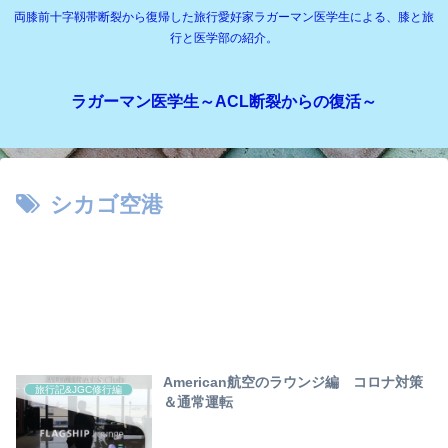
両膝前十字靱帯断裂から復帰した旅行愛好家ラガーマン医学生による、膝と旅
行と医学部の紹介。
ラガーマン医学生～ACL断裂からの復活～
シカゴ空港
American航空のラウンジ編 コロナ対策
旅行記&JGC修行編
＆通常運転